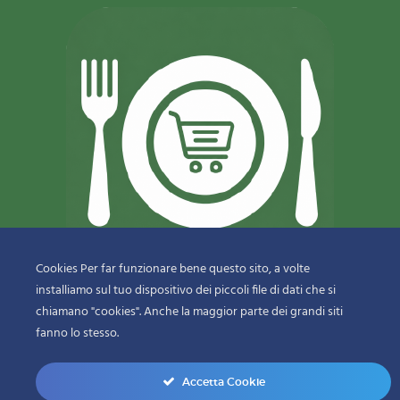
Cookies Per far funzionare bene questo sito, a volte
installiamo sul tuo dispositivo dei piccoli file di dati che si
© 2018-2020 Copyright
Sfizi & Delizie di Dragotto Gaetano & C.
chiamano "cookies". Anche la maggior parte dei grandi siti
Snc
fanno lo stesso.
menu-bottom
Accetta Cookie