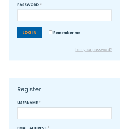
PASSWORD
*
LOG IN
Remember me
Lost your password?
Register
USERNAME
*
EMAIL ADDRESS
*