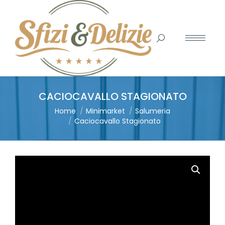
Search:
CACIOCAVALLO STAGIONATO
You are here:
Home
Minimarket
Salumeria
Caciocavallo Stagionato