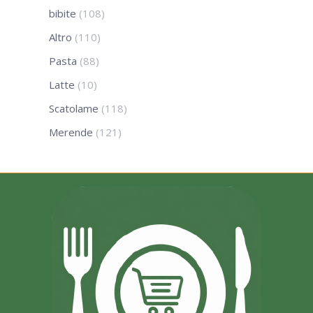
bibite
(108)
Altro
(110)
Pasta
(88)
Latte
(10)
Scatolame
(118)
Merende
(121)