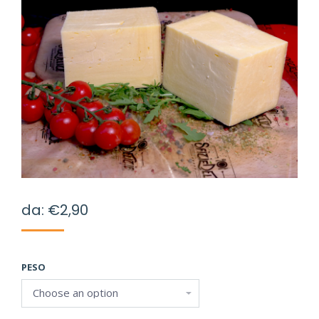
da:
€
2,90
PESO