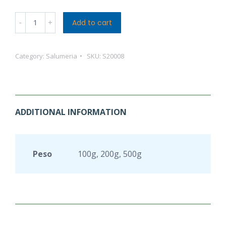
Caciocavallo
Add to cart
Stagionato
quantity
Category:
Salumeria
SKU:
S20008
ADDITIONAL INFORMATION
Peso
100g, 200g, 500g