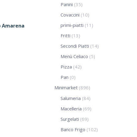
Panini
(35)
Covaccini
(10)
primi-piatti
(11)
no Amarena
Fritti
(13)
Secondi Piatti
(14)
Menù Celiaco
(5)
Pizza
(42)
Pan
(0)
Minimarket
(896)
Salumeria
(84)
Macelleria
(69)
Surgelati
(69)
Banco Frigo
(102)