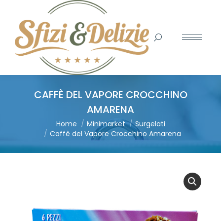
Search:
CAFFÈ DEL VAPORE CROCCHINO
AMARENA
You are here:
Home
Minimarket
Surgelati
Caffè del Vapore Crocchino Amarena