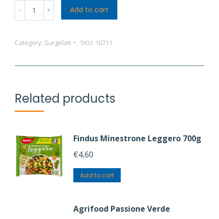
Caffè
Add to cart
del
Vapore
Category:
Surgelati
SKU:
10711
Crocchino
Amarena
quantity
Related products
Findus Minestrone Leggero 700g
€
4,60
Add to cart
Agrifood Passione Verde