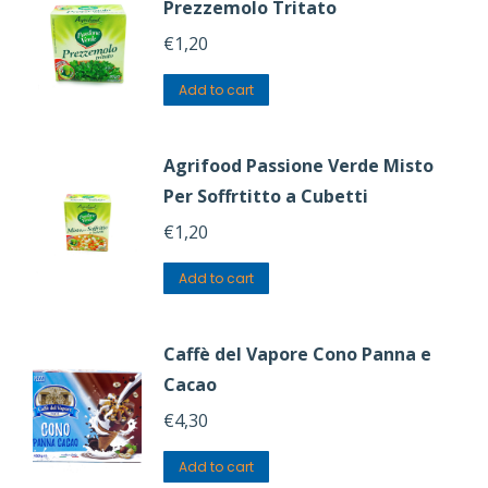
Prezzemolo Tritato
€
1,20
Add to cart
Agrifood Passione Verde Misto
Per Soffrtitto a Cubetti
€
1,20
Add to cart
Caffè del Vapore Cono Panna e
Cacao
€
4,30
Add to cart