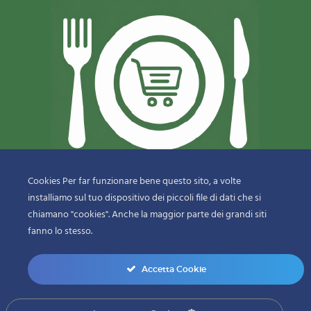
Cookies Per far funzionare bene questo sito, a volte
installiamo sul tuo dispositivo dei piccoli file di dati che si
© 2018-2020 Copyright
Sfizi & Delizie di Dragotto Gaetano & C.
chiamano "cookies". Anche la maggior parte dei grandi siti
Snc
fanno lo stesso.
menu-bottom
Accetta Cookie
0