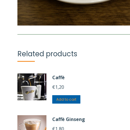
Related products
Caffè
€
1,20
Add to cart
Caffè Ginseng
€
1,80