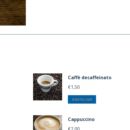
Caffè decaffeinato
€
1,50
Add to cart
Cappuccino
€
2,00