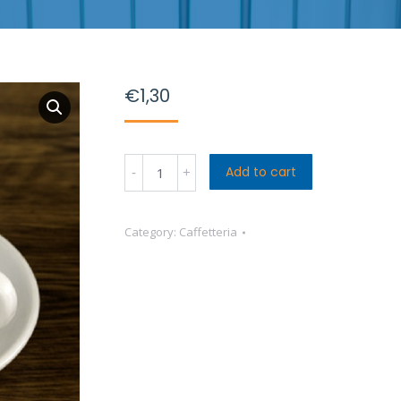
€
1,30
Caffè
Add to cart
macchiato
quantity
Category:
Caffetteria