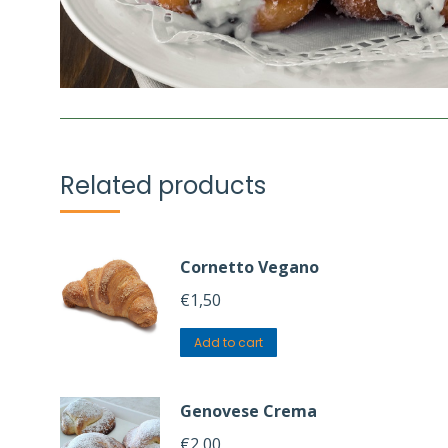
Related products
Cornetto Vegano
€
1,50
Add to cart
Genovese Crema
€
2,00