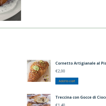
Cornetto Artigianale al Pi
€
2,00
Add to cart
Treccina con Gocce di Cioc
€
1,40