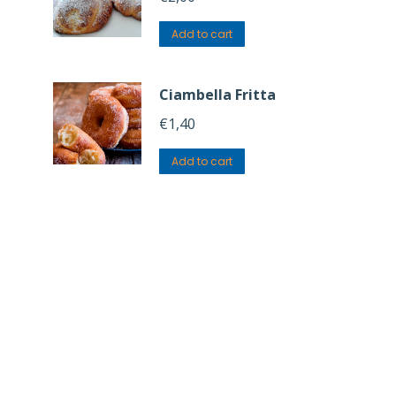
Add to cart
Ciambella Fritta
€
1,40
Add to cart