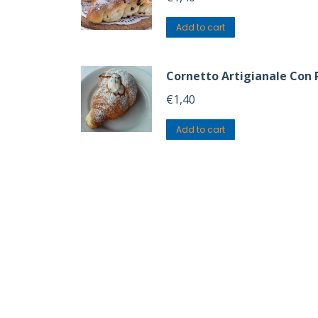
Add to cart
Cornetto Artigianale Con 
€
1,40
Add to cart