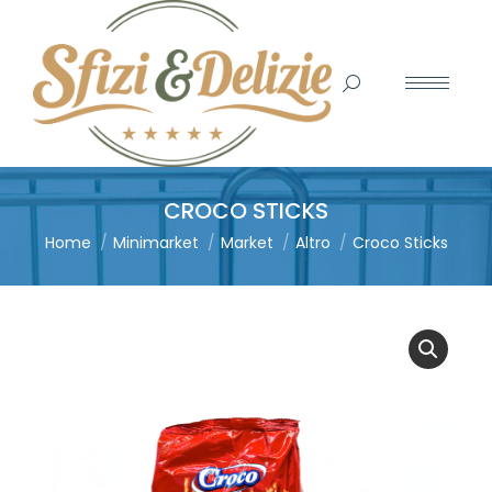
Search:
CROCO STICKS
You are here:
Home
Minimarket
Market
Altro
Croco Sticks