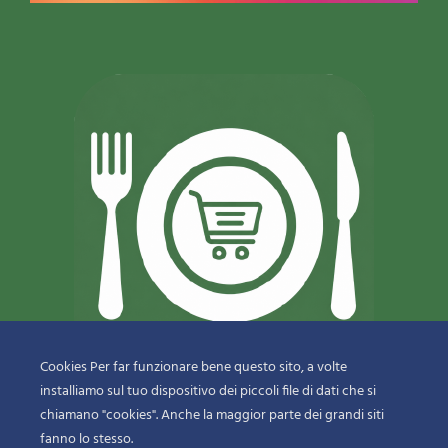
Cookies Per far funzionare bene questo sito, a volte
installiamo sul tuo dispositivo dei piccoli file di dati che si
© 2018-2020 Copyright
Sfizi & Delizie di Dragotto Gaetano & C.
chiamano "cookies". Anche la maggior parte dei grandi siti
Snc
fanno lo stesso.
menu-bottom