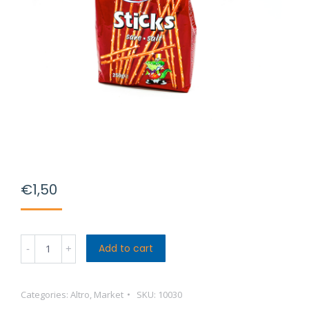
€
1,50
Croco
Add to cart
Sticks
quantity
Categories:
Altro
,
Market
SKU:
10030