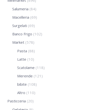
Minimarket
(896)
Salumeria
(84)
Macelleria
(69)
Surgelati
(69)
Banco Frigo
(102)
Market
(578)
Pasta
(88)
Latte
(10)
Scatolame
(118)
Merende
(121)
bibite
(108)
Altro
(110)
Pasticceria
(20)
Gelateria
(8)