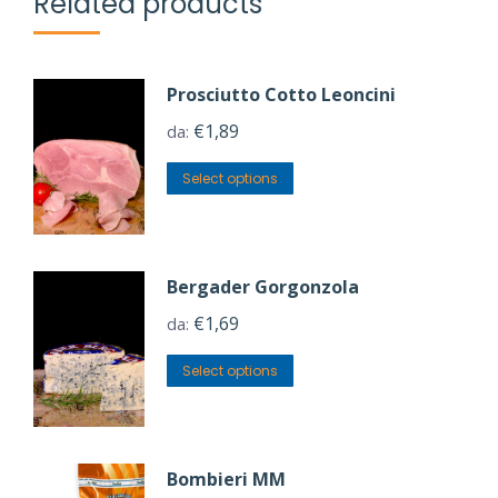
Related products
Prosciutto Cotto Leoncini
€
1,89
da:
Select options
Bergader Gorgonzola
€
1,69
da:
Select options
Bombieri MM