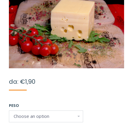
da:
€
1,90
PESO