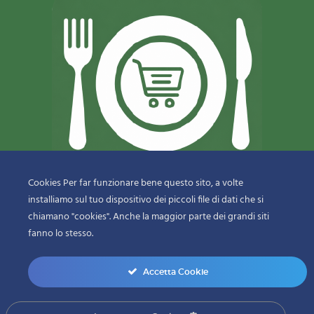
Cookies Per far funzionare bene questo sito, a volte
installiamo sul tuo dispositivo dei piccoli file di dati che si
© 2018-2020 Copyright
Sfizi & Delizie di Dragotto Gaetano & C.
chiamano "cookies". Anche la maggior parte dei grandi siti
Snc
fanno lo stesso.
menu-bottom
Accetta Cookie
0