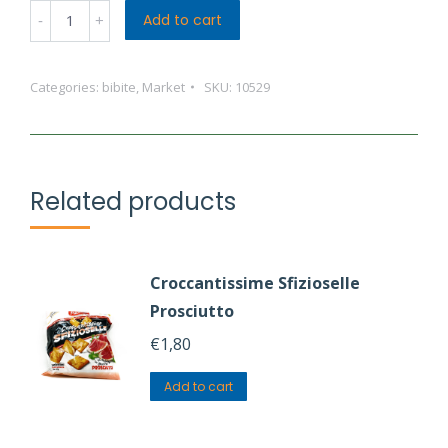
Fanta
Add to cart
Original
(cl
Categories:
bibite
,
Market
SKU:
10529
33)
TEMP.
AMBIENTE
quantity
Related products
Croccantissime Sfizioselle
Prosciutto
€
1,80
Add to cart