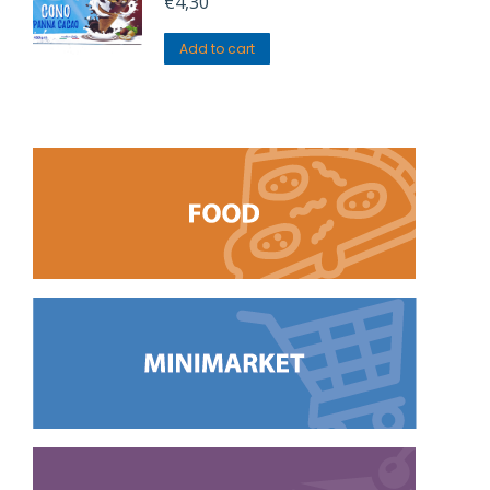
€
4,30
Add to cart