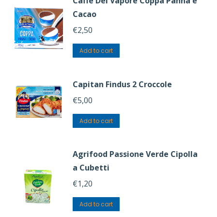
Caffè Del Vapore Coppa Panna e
Cacao
€
2,50
Add to cart
Capitan Findus 2 Croccole
€
5,00
Add to cart
Agrifood Passione Verde Cipolla
a Cubetti
€
1,20
Add to cart