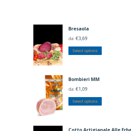
Bresaola
€
3,69
da:
Select options
Bombieri MM
€
1,09
da:
Select options
Cotto Artigianale Alle Erb