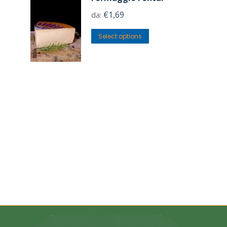
€
1,69
da:
Select options