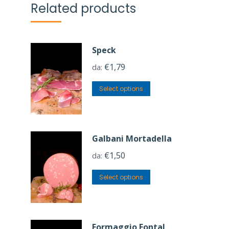
Related products
Speck
€
1,79
da:
Select options
Galbani Mortadella
€
1,50
da:
Select options
Formaggio Fontal