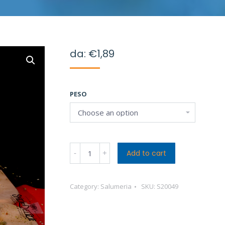
da:
€
1,89
PESO
Formaggio
Add to cart
Taleggio
quantity
Category:
Salumeria
SKU:
S20049