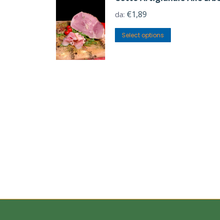
€
1,89
da:
Select options