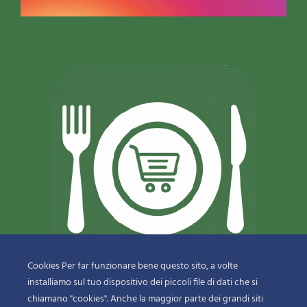
Cookies Per far funzionare bene questo sito, a volte
installiamo sul tuo dispositivo dei piccoli file di dati che si
© 2018-2020 Copyright
Sfizi & Delizie di Dragotto Gaetano & C.
chiamano "cookies". Anche la maggior parte dei grandi siti
Snc