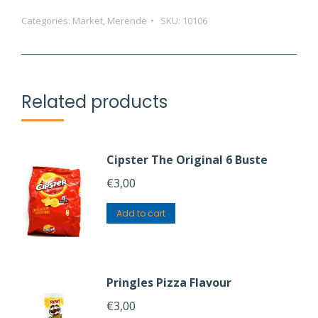
Frollini
Categories:
Market
,
Merende
SKU:
10106
con
Cacao
e
Nocciole
Related products
quantity
Cipster The Original 6 Buste
€
3,00
Add to cart
Pringles Pizza Flavour
€
3,00