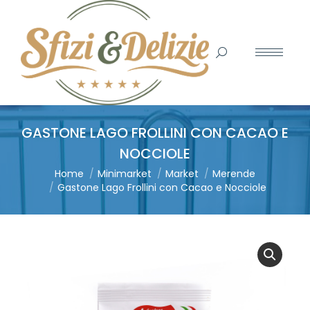
Search:
GASTONE LAGO FROLLINI CON CACAO E
NOCCIOLE
You are here:
Home
Minimarket
Market
Merende
Gastone Lago Frollini con Cacao e Nocciole