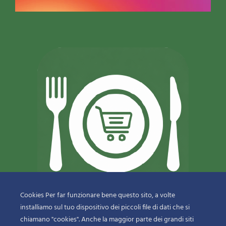
Cookies Per far funzionare bene questo sito, a volte
installiamo sul tuo dispositivo dei piccoli file di dati che si
© 2018-2020 Copyright
Sfizi & Delizie di Dragotto Gaetano & C.
chiamano "cookies". Anche la maggior parte dei grandi siti
Snc