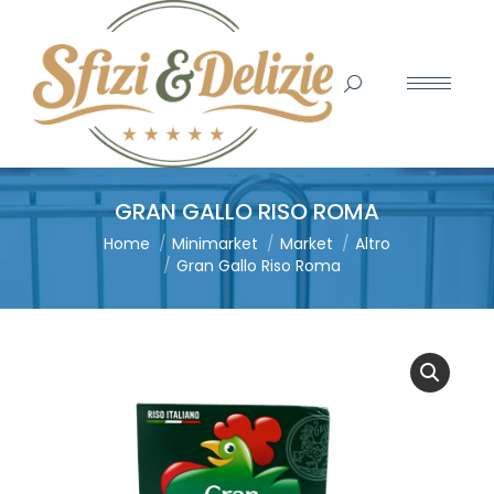
Search:
GRAN GALLO RISO ROMA
You are here:
Home
Minimarket
Market
Altro
Gran Gallo Riso Roma