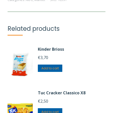
Roma
quantity
Related products
Kinder Brioss
€
3,70
Add to cart
Tuc Cracker Classico X8
€
2,50
Add to cart