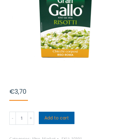
€
3,70
Gran
Add to cart
Gallo
Riso
Categories:
Altro
,
Market
SKU:
10391