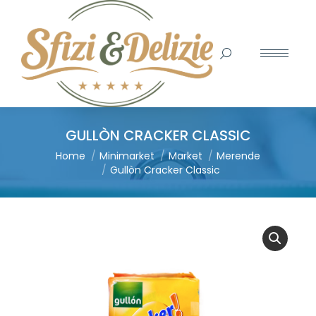
Search:
GULLÒN CRACKER CLASSIC
You are here:
Home
Minimarket
Market
Merende
Gullòn Cracker Classic