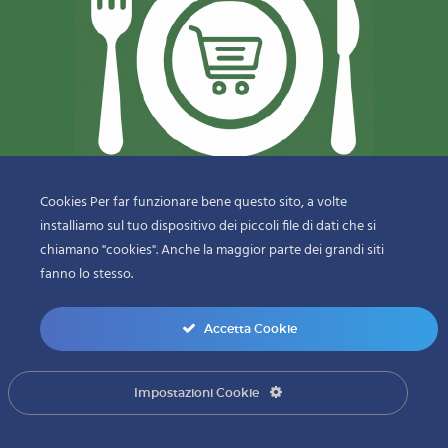
Cookies Per far funzionare bene questo sito, a volte
installiamo sul tuo dispositivo dei piccoli file di dati che si
© 2018-2020 Copyright
Sfizi & Delizie di Dragotto Gaetano & C.
chiamano "cookies". Anche la maggior parte dei grandi siti
Snc
fanno lo stesso.
menu-bottom
Accetta Cookie
0
Impostazioni Cookie