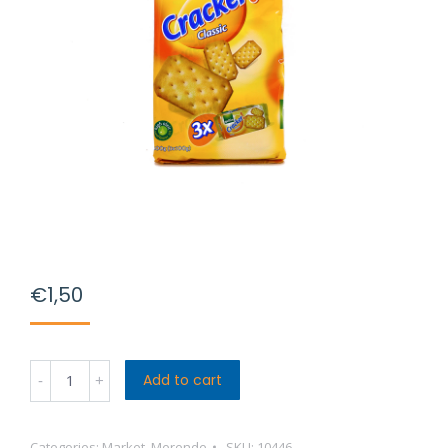
€
1,50
Gullòn
Add to cart
Cracker
Classic
Categories:
Market
,
Merende
SKU:
10446