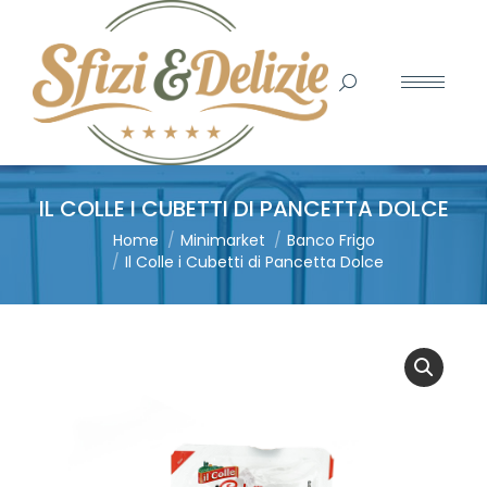
Search:
IL COLLE I CUBETTI DI PANCETTA DOLCE
You are here:
Home
Minimarket
Banco Frigo
Il Colle i Cubetti di Pancetta Dolce