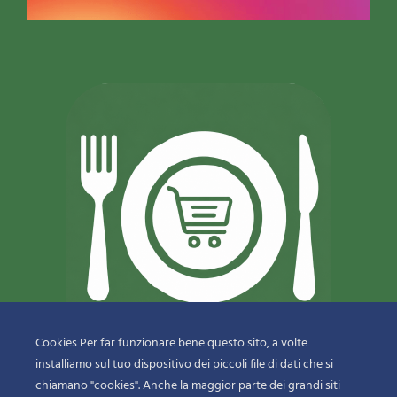
Cookies Per far funzionare bene questo sito, a volte
installiamo sul tuo dispositivo dei piccoli file di dati che si
© 2018-2020 Copyright
Sfizi & Delizie di Dragotto Gaetano & C.
chiamano "cookies". Anche la maggior parte dei grandi siti
Snc