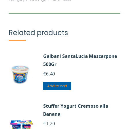
Cubetti
di
Pancetta
Dolce
Related products
quantity
Galbani SantaLucia Mascarpone
500Gr
€
6,40
Add to cart
Stuffer Yogurt Cremoso alla
Banana
€
1,20