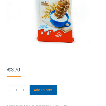
€
3,70
Kinder
Add to cart
Colazione
Più
Categories:
Market
,
Merende
SKU:
10049