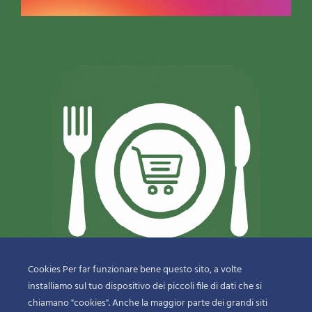
Cookies Per far funzionare bene questo sito, a volte
installiamo sul tuo dispositivo dei piccoli file di dati che si
© 2018-2020 Copyright
Sfizi & Delizie di Dragotto Gaetano & C.
chiamano "cookies". Anche la maggior parte dei grandi siti
Snc