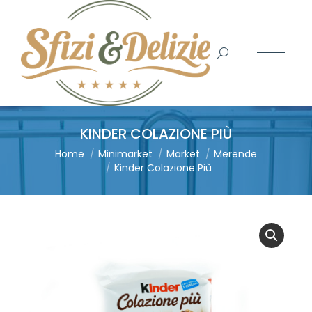
Search:
KINDER COLAZIONE PIÙ
You are here:
Home
Minimarket
Market
Merende
Kinder Colazione Più