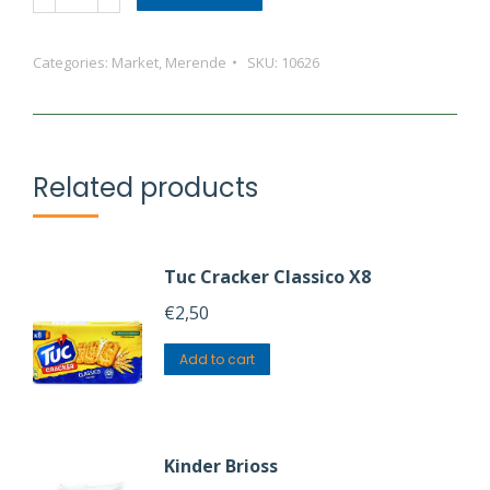
Nesquik
Cereali
Categories:
Market
,
Merende
SKU:
10626
quantity
Related products
Tuc Cracker Classico X8
€
2,50
Add to cart
Kinder Brioss