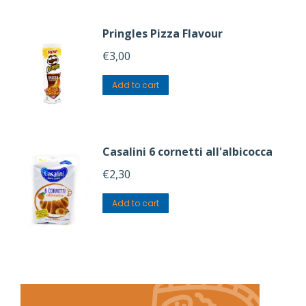
Pringles Pizza Flavour
€
3,00
Add to cart
Casalini 6 cornetti all'albicocca
€
2,30
Add to cart