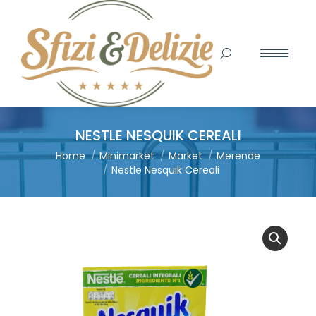
Search:
NESTLE NESQUIK CEREALI
You are here:
Home
Minimarket
Market
Merende
Nestle Nesquik Cereali