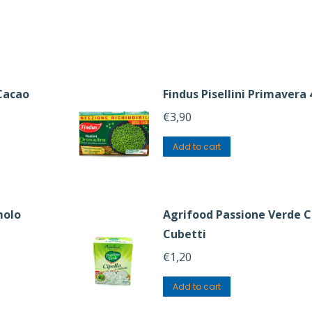
Cacao
Findus Pisellini Primavera 
€
3,90
Add to cart
molo
Agrifood Passione Verde C
Cubetti
€
1,20
Add to cart