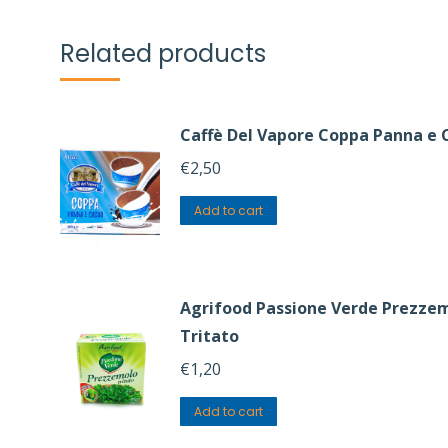
Related products
Caffè Del Vapore Coppa Panna e 
€
2,50
Add to cart
Agrifood Passione Verde Prezze
Tritato
€
1,20
Add to cart