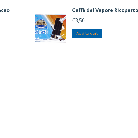
acao
Caffè del Vapore Ricopert
€
3,50
Add to cart