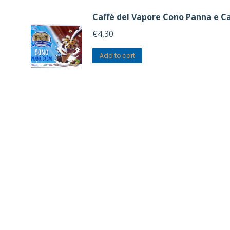
Caffè del Vapore Cono Panna e C
€
4,30
Add to cart