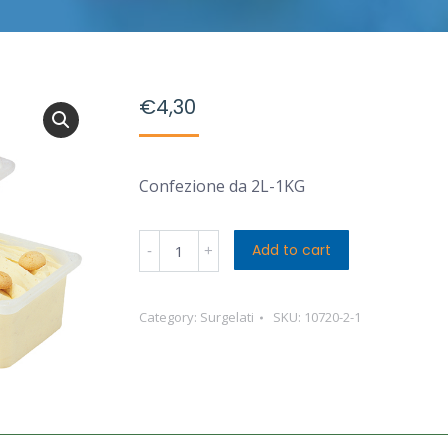
€
4,30
Confezione da 2L-1KG
Nuova
Add to cart
Cremeria
Sicilia
Category:
Surgelati
SKU:
10720-2-1
Caffè
quantity