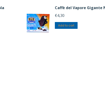
ola
Caffè del Vapore Gigante 
€
4,30
Add to cart