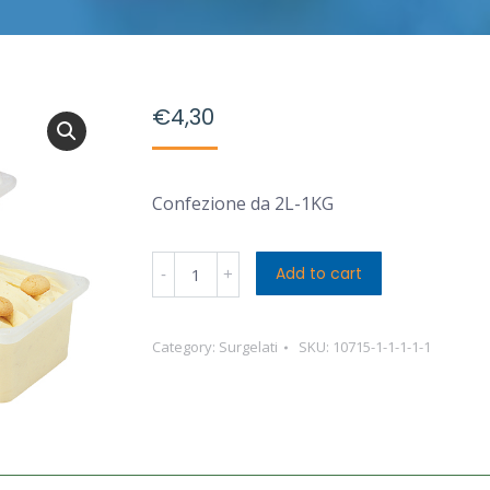
€
4,30
Confezione da 2L-1KG
Nuova
Add to cart
Cremeria
Sicilia
Category:
Surgelati
SKU:
10715-1-1-1-1-1
Cioccolato
caffè
e
Stracciatella
quantity