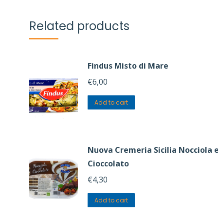
Related products
Findus Misto di Mare
€
6,00
Add to cart
Nuova Cremeria Sicilia Nocciola 
Cioccolato
€
4,30
Add to cart