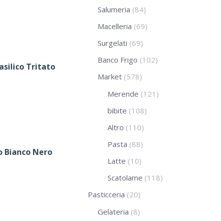
Salumeria
(84)
Macelleria
(69)
Surgelati
(69)
Banco Frigo
(102)
silico Tritato
Market
(578)
Merende
(121)
bibite
(108)
Altro
(110)
Pasta
(88)
o Bianco Nero
Latte
(10)
Scatolame
(118)
Pasticceria
(20)
Gelateria
(8)