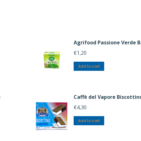
Agrifood Passione Verde Ba
€
1,20
Add to cart
e
Caffè del Vapore Biscottin
€
4,30
Add to cart