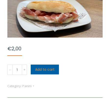
€
2,00
Panino
Add to cart
(solo)
Prosciutto
Category:
Panini
Crudo
quantity