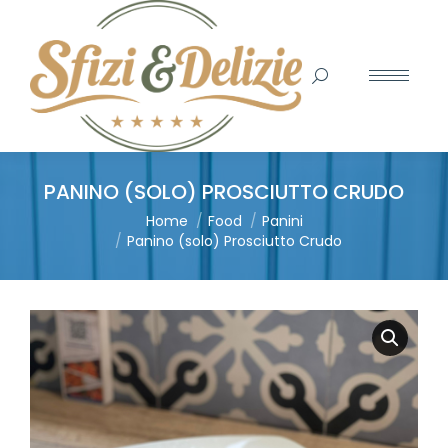
Search:
PANINO (SOLO) PROSCIUTTO CRUDO
You are here:
Home
Food
Panini
Panino (solo) Prosciutto Crudo