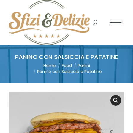
Search:
PANINO CON SALSICCIA E PATATINE
You are here:
Home
Food
Panini
Panino con Salsiccia e Patatine