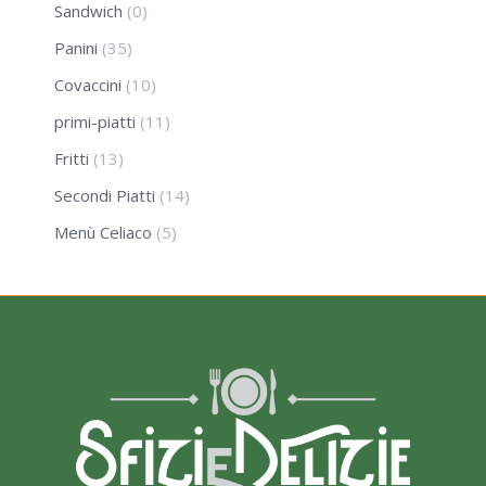
Sandwich
(0)
Panini
(35)
Covaccini
(10)
primi-piatti
(11)
Fritti
(13)
Secondi Piatti
(14)
Menù Celiaco
(5)