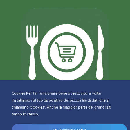
Cookies Per far funzionare bene questo sito, a volte
installiamo sul tuo dispositivo dei piccoli file di dati che si
© 2018-2020 Copyright
Sfizi & Delizie di Dragotto Gaetano & C.
chiamano "cookies". Anche la maggior parte dei grandi siti
Snc
fanno lo stesso.
menu-bottom