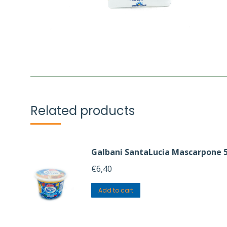
Related products
Galbani SantaLucia Mascarpone 
€
6,40
Add to cart