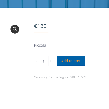
€
1,60
Piccola
Parmalat
Add to cart
Chef
Besciamella
Category:
Banco Frigo
SKU:
10578
200
Ml
quantity