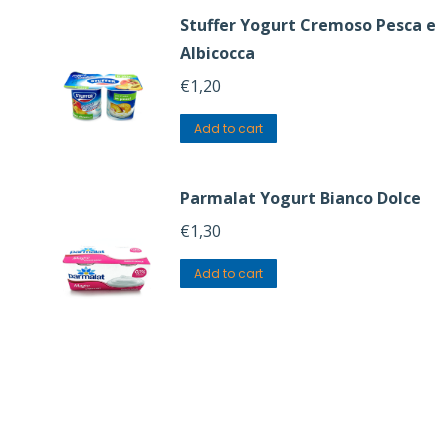
Stuffer Yogurt Cremoso Pesca e
Albicocca
€
1,20
Add to cart
Parmalat Yogurt Bianco Dolce
€
1,30
Add to cart