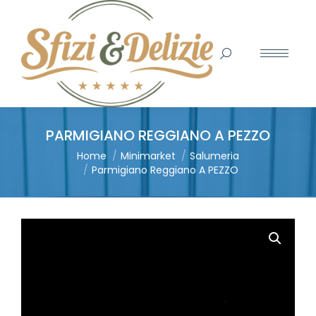
Search:
PARMIGIANO REGGIANO A PEZZO
You are here:
Home
Minimarket
Salumeria
Parmigiano Reggiano A PEZZO