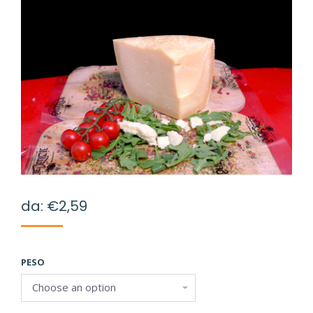
da:
€
2,59
PESO