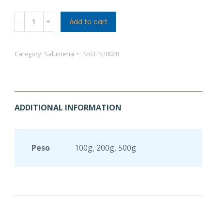
Parmigiano
Add to cart
Reggiano
A
Category:
Salumeria
SKU:
S20028
PEZZO
quantity
ADDITIONAL INFORMATION
Peso
100g, 200g, 500g