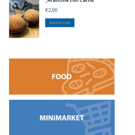
_Arancina con Carne
€
2,00
Add to cart