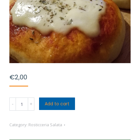
€
2,00
Pizzetta
Add to cart
Classica
quantity
Category:
Rosticceria Salata