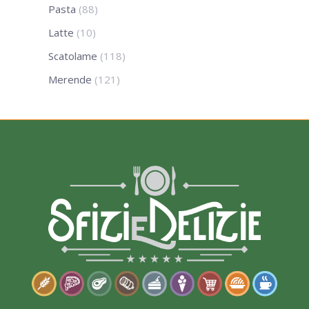
Pasta
(88)
Latte
(10)
Scatolame
(118)
Merende
(121)