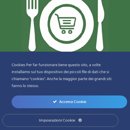
Cookies Per far funzionare bene questo sito, a volte
installiamo sul tuo dispositivo dei piccoli file di dati che si
© 2018-2020 Copyright
Sfizi & Delizie di Dragotto Gaetano & C.
chiamano "cookies". Anche la maggior parte dei grandi siti
Snc
fanno lo stesso.
menu-bottom
Accetta Cookie
0
Impostazioni Cookie