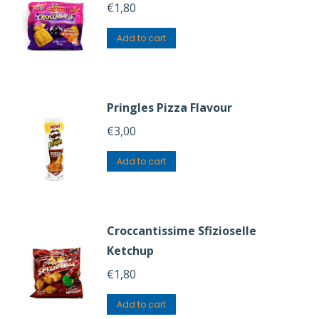
€
1,80
Add to cart
Pringles Pizza Flavour
€
3,00
Add to cart
Croccantissime Sfizioselle
Ketchup
€
1,80
Add to cart