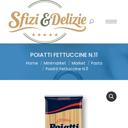
Search:
POIATTI FETTUCCINE N.11
You are here:
Home
Minimarket
Market
Pasta
Poiatti Fettuccine N.11