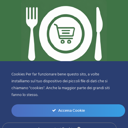
Cookies Per far funzionare bene questo sito, a volte
installiamo sul tuo dispositivo dei piccoli file di dati che si
© 2018-2020 Copyright
Sfizi & Delizie di Dragotto Gaetano & C.
chiamano "cookies". Anche la maggior parte dei grandi siti
Snc
fanno lo stesso.
menu-bottom
Accetta Cookie
0