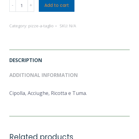
Sfincione
Add to cart
Bagherese
a
Category:
pizze-a-taglio
SKU:
N/A
Taglio
quantity
DESCRIPTION
ADDITIONAL INFORMATION
Cipolla, Acciughe, Ricotta e Tuma.
Related products