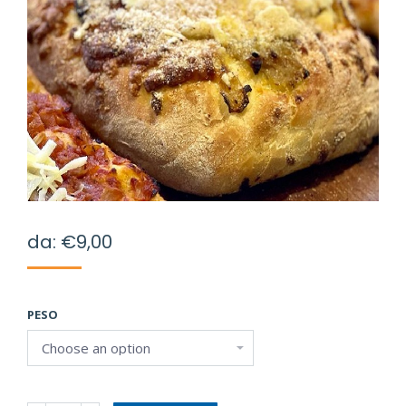
da:
€
9,00
PESO