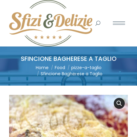
Search:
SFINCIONE BAGHERESE A TAGLIO
You are here:
Home
Food
pizze-a-taglio
Sfincione Bagherese a Taglio