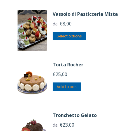
Vassoio di Pasticceria Mista
€
8,00
da:
Select options
Torta Rocher
€
25,00
Add to cart
Tronchetto Gelato
€
23,00
da: