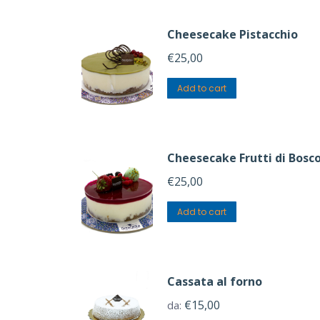
Cheesecake Pistacchio
€
25,00
Add to cart
Cheesecake Frutti di Bosc
€
25,00
Add to cart
Cassata al forno
€
15,00
da: