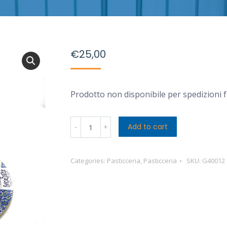
€
25,00
Prodotto non disponibile per spedizioni 
Torta
Add to cart
Setteveli
Cioccolato
Categories:
Pasticceria
,
Pasticceria
SKU:
G40012
quantity