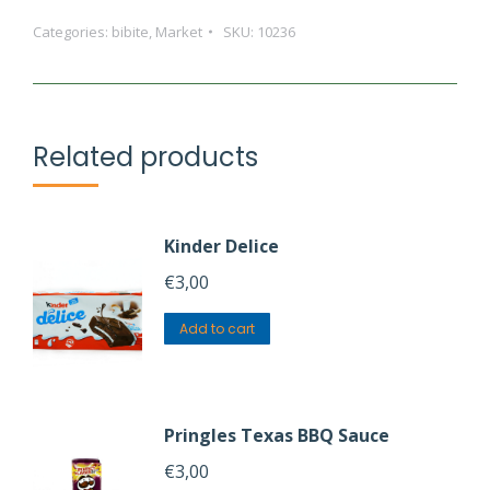
Di
Categories:
bibite
,
Market
SKU:
10236
Corleone
Narkè
Rosso
quantity
Related products
Kinder Delice
€
3,00
Add to cart
Pringles Texas BBQ Sauce
€
3,00