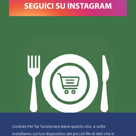
Cookies Per far funzionare bene questo sito, a volte
installiamo sul tuo dispositivo dei piccoli file di dati che si
© 2018-2020 Copyright
Sfizi & Delizie di Dragotto Gaetano & C.