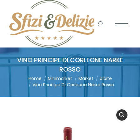
Search:
VINO PRINCIPE DI CORLEONE NARKÈ
ROSSO
You are here:
Home
Minimarket
Market
bibite
Vino Principe Di Corleone Narkè Rosso