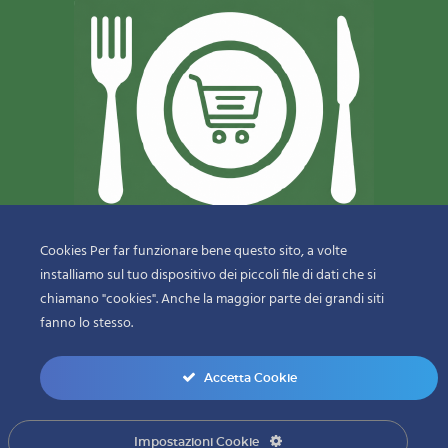
Cookies Per far funzionare bene questo sito, a volte
installiamo sul tuo dispositivo dei piccoli file di dati che si
© 2018-2020 Copyright
Sfizi & Delizie di Dragotto Gaetano & C.
chiamano "cookies". Anche la maggior parte dei grandi siti
Snc
fanno lo stesso.
menu-bottom
Accetta Cookie
0
Impostazioni Cookie