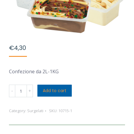
€
4,30
Confezione da 2L-1KG
Nuova
Add to cart
Cremeria
Sicilia
Category:
Surgelati
SKU:
10715-1
Cassata
quantity