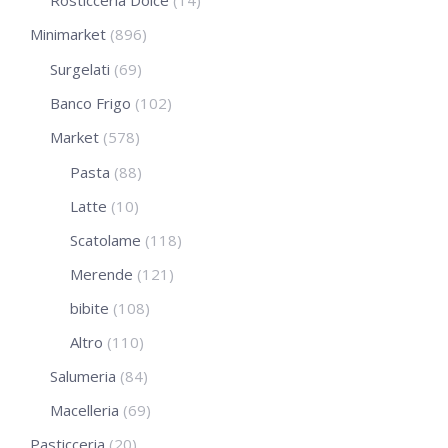
Rosticceria Dolce
(14)
Minimarket
(896)
Surgelati
(69)
Banco Frigo
(102)
Market
(578)
Pasta
(88)
Latte
(10)
Scatolame
(118)
Merende
(121)
bibite
(108)
Altro
(110)
Salumeria
(84)
Macelleria
(69)
Pasticceria
(20)