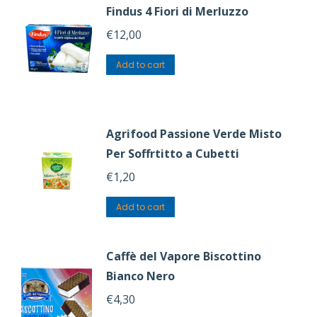
Findus 4 Fiori di Merluzzo
€
12,00
Add to cart
Agrifood Passione Verde Misto
Per Soffrtitto a Cubetti
€
1,20
Add to cart
Caffè del Vapore Biscottino
Bianco Nero
€
4,30