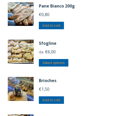
Pane Bianco 200g
€
0,80
Add to cart
Sfogline
€
6,00
da:
Select options
Brioches
€
1,50
Add to cart