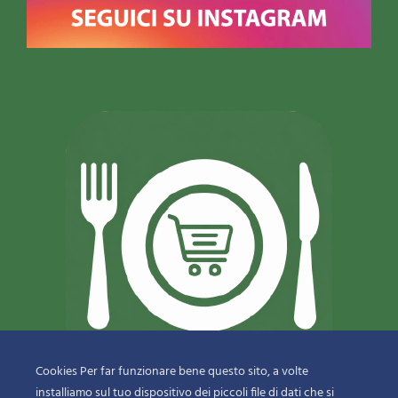
Cookies Per far funzionare bene questo sito, a volte
installiamo sul tuo dispositivo dei piccoli file di dati che si
© 2018-2020 Copyright
Sfizi & Delizie di Dragotto Gaetano & C.