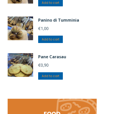
Add to cart
Panino di Tumminia
€
1,00
Add to cart
Pane Carasau
€
0,90
Add to cart