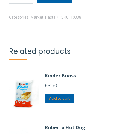
Sedani
Grandi
Categories:
Market
,
Pasta
SKU:
10338
N.48
quantity
Related products
Kinder Brioss
€
3,70
Add to cart
Roberto Hot Dog