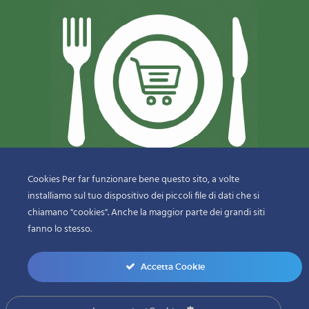
Cookies Per far funzionare bene questo sito, a volte
installiamo sul tuo dispositivo dei piccoli file di dati che si
© 2018-2020 Copyright
Sfizi & Delizie di Dragotto Gaetano & C.
chiamano "cookies". Anche la maggior parte dei grandi siti
Snc
fanno lo stesso.
menu-bottom
Accetta Cookie
0