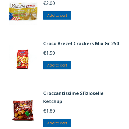
€
2,00
Add to cart
Croco Brezel Crackers Mix Gr 250
€
1,50
Add to cart
Croccantissime Sfizioselle
Ketchup
€
1,80
Add to cart