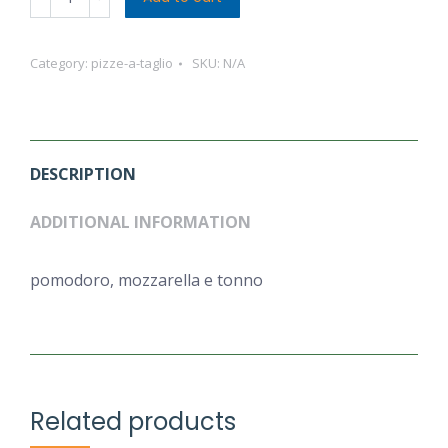
a
Taglio
Category:
pizze-a-taglio
SKU:
N/A
quantity
DESCRIPTION
ADDITIONAL INFORMATION
pomodoro, mozzarella e tonno
Related products