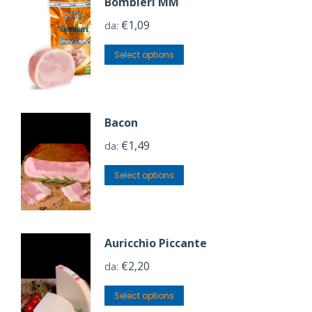
Bombieri MM
€
1,09
da:
Select options
Bacon
€
1,49
da:
Select options
Auricchio Piccante
€
2,20
da:
Select options