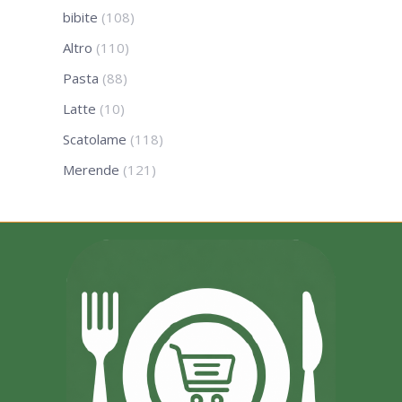
bibite
(108)
Altro
(110)
Pasta
(88)
Latte
(10)
Scatolame
(118)
Merende
(121)