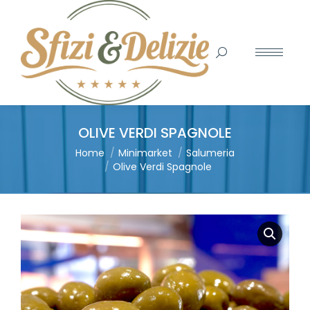
Search:
OLIVE VERDI SPAGNOLE
You are here:
Home
Minimarket
Salumeria
Olive Verdi Spagnole