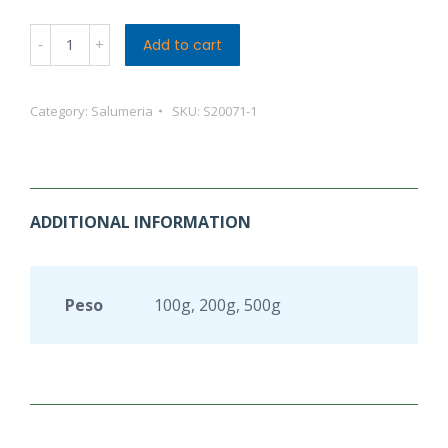
Olive
Add to cart
Verdi
Spagnole
Category:
Salumeria
SKU:
S20071-1
quantity
ADDITIONAL INFORMATION
Peso
100g, 200g, 500g